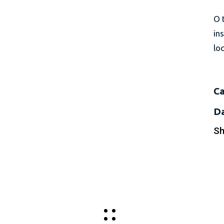
O 
in
lo
Ca
Da
Sh