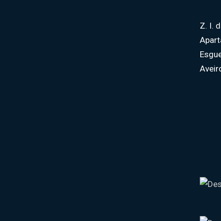
Z. I.
Apar
Esgue
Aveir