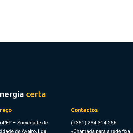
energia
certa
reço
Contactos
roREP – Sociedade de
(+351) 234 314 256
icidade de Aveiro, Lda.
«Chamada para a rede fixa