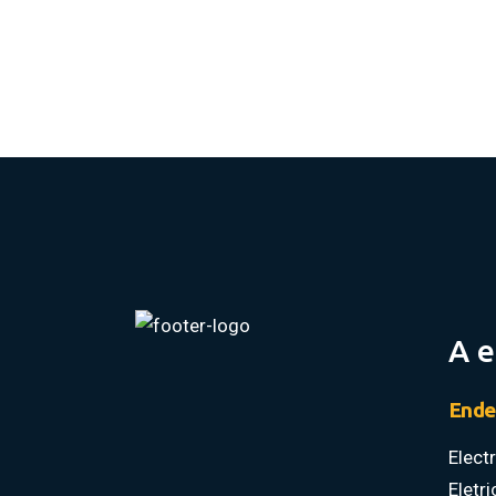
A 
Ende
Elect
Eletr