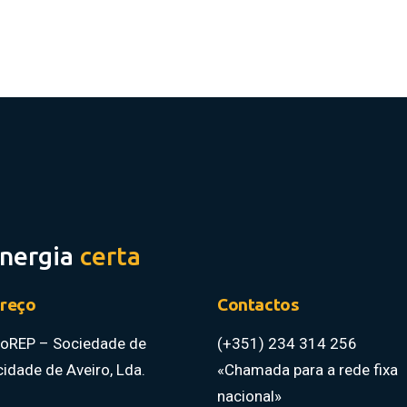
energia
certa
reço
Contactos
roREP – Sociedade de
(+351) 234 314 256
icidade de Aveiro, Lda.
«Chamada para a rede fixa
nacional»