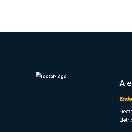
A 
Ende
Elect
Eletr