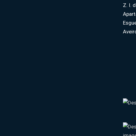
Z. I.
Apar
Esgue
Aveir