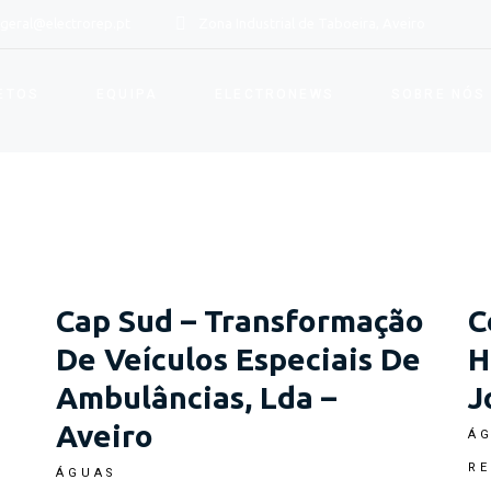
geral@electrorep.pt
Zona Industrial de Taboeira, Aveiro
ETOS
EQUIPA
ELECTRONEWS
SOBRE NÓS
Cap Sud – Transformação
C
De Veículos Especiais De
H
Ambulâncias, Lda –
J
Aveiro
Á
R
ÁGUAS